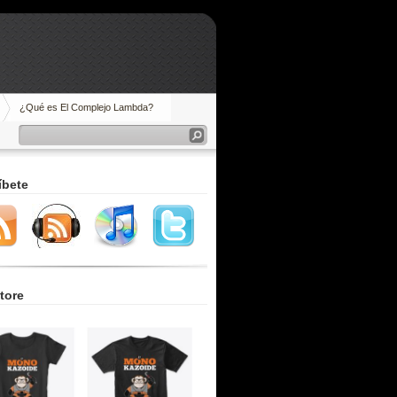
¿Qué es El Complejo Lambda?
íbete
tore