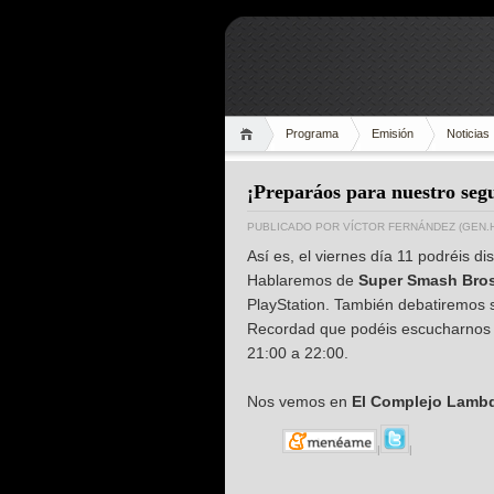
Programa
Emisión
Noticias
¡Preparáos para nuestro se
PUBLICADO POR
VÍCTOR FERNÁNDEZ (GEN.
Así es, el viernes día 11 podréis 
Hablaremos de
Super Smash Bros
PlayStation. También debatiremos s
Recordad que podéis escucharnos
21:00 a 22:00.
Nos vemos en
El Complejo Lamb
|
|