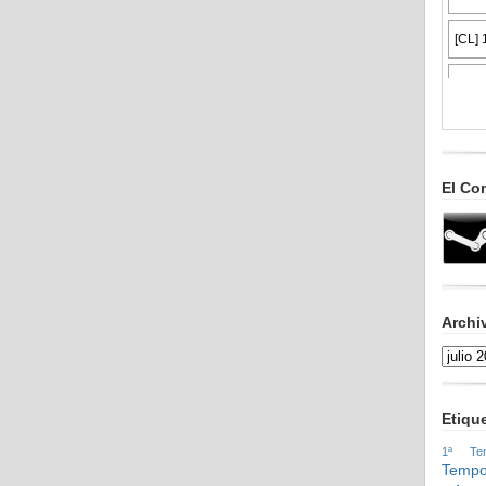
El Co
Archi
Etiqu
1ª Tem
Tempo