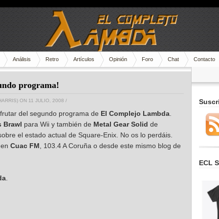
Análisis
Retro
Artículos
Opinión
Foro
Chat
Contacto
gundo programa!
HARRIS)
ON 11 JULIO, 2008
/
Suscr
disfrutar del segundo programa de
El Complejo Lambda
.
 Brawl
para Wii y también de
Metal Gear Solid
de
obre el estado actual de Square-Enix. No os lo perdáis.
 en
Cuac FM
, 103.4 A Coruña o desde este mismo blog de
ECL S
da
.