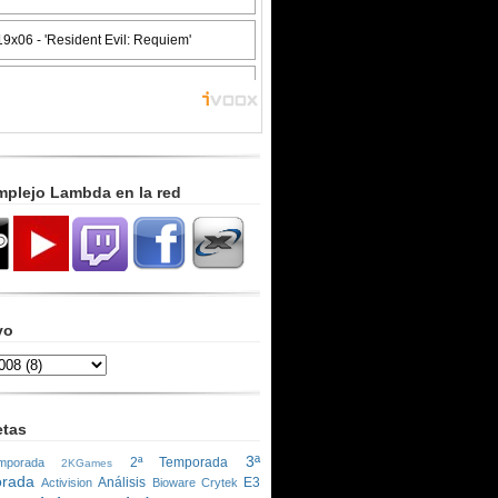
mplejo Lambda en la red
vo
etas
3ª
2ª Temporada
porada
2KGames
rada
Análisis
E3
Activision
Bioware
Crytek