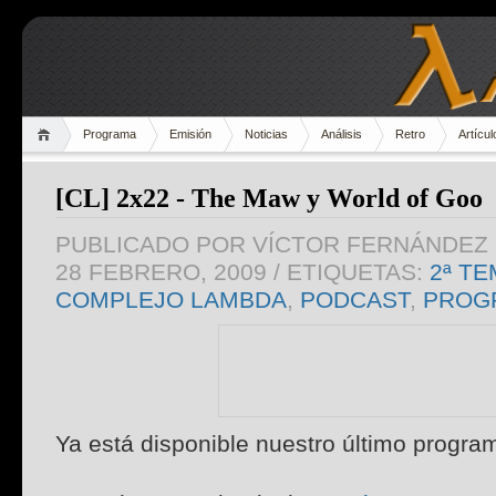
Programa
Emisión
Noticias
Análisis
Retro
Artícul
[CL] 2x22 - The Maw y World of Goo
PUBLICADO POR
VÍCTOR FERNÁNDEZ 
28 FEBRERO, 2009
/ ETIQUETAS:
2ª T
COMPLEJO LAMBDA
,
PODCAST
,
PROG
Ya está disponible nuestro último progra