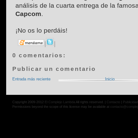
análisis de la cuarta entrega de la famos
Capcom
.
¡No os lo perdáis!
|
|
0 comentarios:
Publicar un comentario
Entrada más reciente
Inicio
Copyright 2009-2012
El Complejo Lambda
All rights reserved. |
Contacto
|
Publicidad
Permissions beyond the scope of this license may be available at
contacto@comple