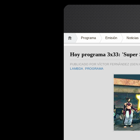
Programa
Emisión
Noticias
Hoy programa 3x33: 'Super S
PUBLICADO POR
VÍCTOR FERNÁNDEZ (GEN.
LAMBDA
,
PROGRAMA