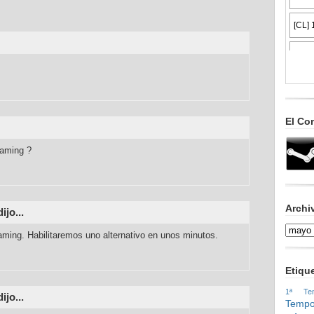
El Co
eaming ?
Archi
ijo...
ming. Habilitaremos uno alternativo en unos minutos.
Etiqu
1ª Tem
ijo...
Tempo