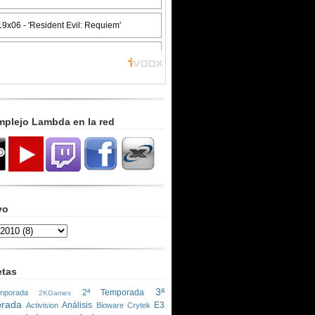
mplejo Lambda en la red
vo
etas
3ª
2ª Temporada
porada
2KGames
rada
Análisis
E3
Activision
Bioware
Crytek