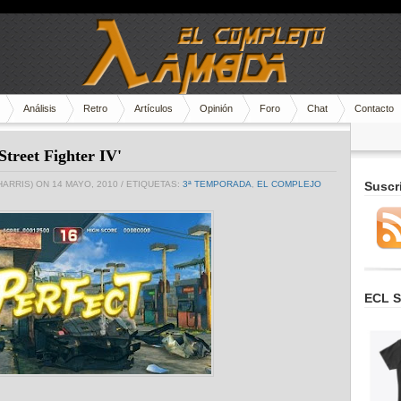
Análisis
Retro
Artículos
Opinión
Foro
Chat
Contacto
treet Fighter IV'
HARRIS)
ON 14 MAYO, 2010
/ ETIQUETAS:
3ª TEMPORADA
,
EL COMPLEJO
Suscr
ECL S