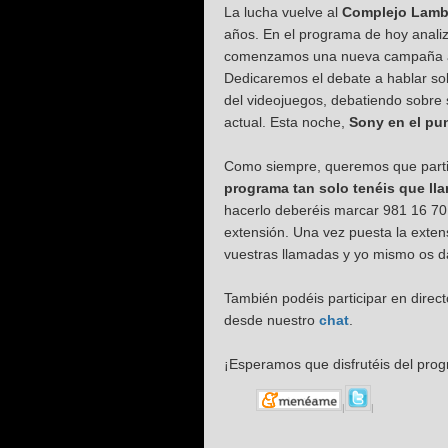
La lucha vuelve al
Complejo Lam
años. En el programa de hoy anal
comenzamos una nueva campaña 
Dedicaremos el debate a hablar s
del videojuegos, debatiendo sobre 
actual. Esta noche,
Sony en el pu
Como siempre, queremos que parti
programa tan solo tenéis que ll
hacerlo deberéis marcar 981 16 70 
extensión. Una vez puesta la exten
vuestras llamadas y yo mismo os da
También podéis participar en dire
desde nuestro
chat
.
¡Esperamos que disfrutéis del pro
|
|