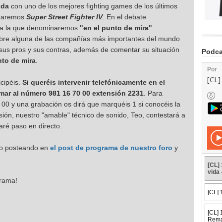
bda
con uno de los mejores fighting games de los últimos
izaremos
Super Street Fighter IV
. En el debate
a la que denominaremos
"en el punto de mira"
.
obre alguna de las compañías más importantes del mundo
sus pros y sus contras, además de comentar su situación
Podca
nto de mira
.
cipéis.
Si queréis intervenir telefónicamente en el
amar al número 981 16 70 00 extensión 2231
. Para
00 y una grabación os dirá que marquéis 1 si conocéis la
sión, nuestro "amable" técnico de sonido, Teo, contestará a
ré paso en directo.
cto posteando en
el post de programa de nuestro foro
y
grama!