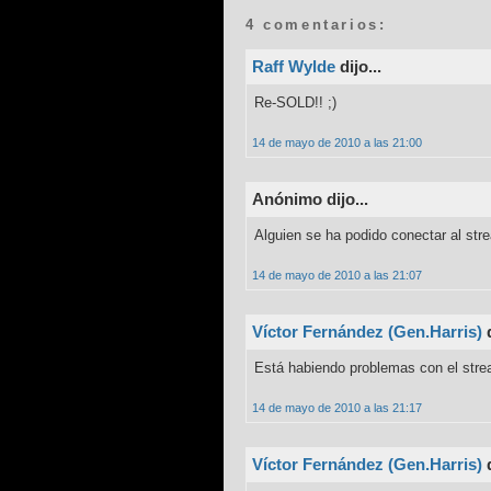
4 comentarios:
Raff Wylde
dijo...
Re-SOLD!! ;)
14 de mayo de 2010 a las 21:00
Anónimo dijo...
Alguien se ha podido conectar al str
14 de mayo de 2010 a las 21:07
Víctor Fernández (Gen.Harris)
d
Está habiendo problemas con el strea
14 de mayo de 2010 a las 21:17
Víctor Fernández (Gen.Harris)
d