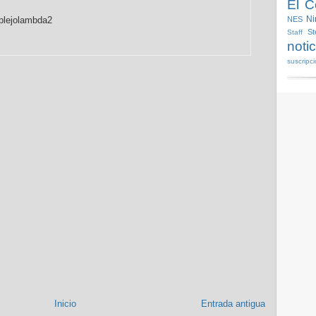
El 
Ni
plejolambda2
NES
S
Staff
noti
suscripc
Inicio
Entrada antigua