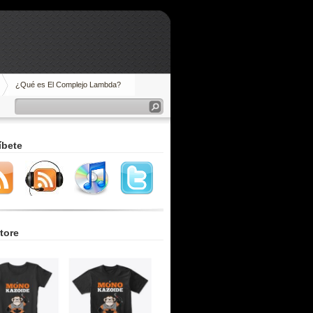
¿Qué es El Complejo Lambda?
íbete
tore