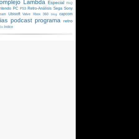
Complejo Lambda
Especial
FAQ
ntendo
PC
Retro-Análisis
Sega
Sony
PS3
Ubisoft
capcom
team
Valve
Xbox 360
blog
cias
podcast
programa
retro
índice
ión