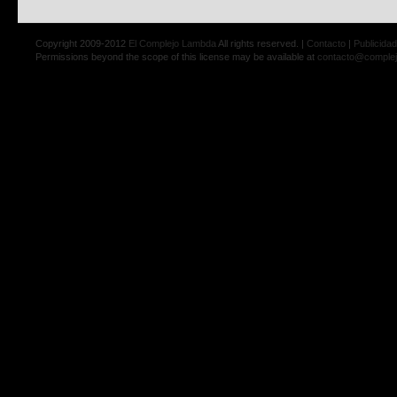
Copyright 2009-2012
El Complejo Lambda
All rights reserved. |
Contacto
|
Publicidad
Permissions beyond the scope of this license may be available at
contacto@comple