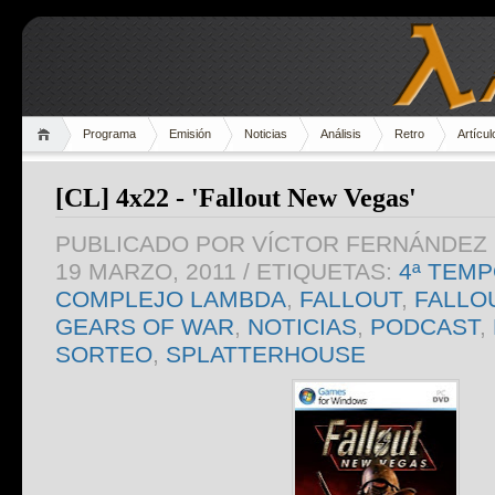
Programa
Emisión
Noticias
Análisis
Retro
Artícul
[CL] 4x22 - 'Fallout New Vegas'
PUBLICADO POR
VÍCTOR FERNÁNDEZ 
19 MARZO, 2011
/ ETIQUETAS:
4ª TEM
COMPLEJO LAMBDA
,
FALLOUT
,
FALLO
GEARS OF WAR
,
NOTICIAS
,
PODCAST
,
SORTEO
,
SPLATTERHOUSE