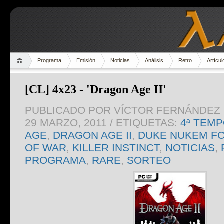
Programa
Emisión
Noticias
Análisis
Retro
Artícul
[CL] 4x23 - 'Dragon Age II'
PUBLICADO POR
VÍCTOR FERNÁNDEZ 
29 MARZO, 2011
/ ETIQUETAS:
4ª TEM
AGE
,
DRAGON AGE II
,
DUKE NUKEM F
OF WAR
,
KILLER INSTINCT
,
NOTICIAS
,
PROGRAMA
,
RARE
,
SORTEO