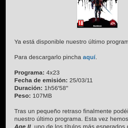
Ya está disponible nuestro último progra
Para descargarlo pincha
aquí
.
Programa:
4x23
Fecha de emisión:
25/03/11
Duración:
1h56'58''
Peso:
107MB
Tras un pequeño retraso finalmente podéi
nuestro último programa. Esta vez hemo
Age II
, uno de los títulos más esperados 