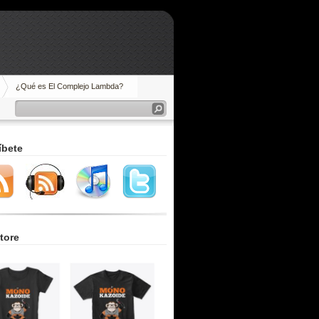
¿Qué es El Complejo Lambda?
íbete
tore