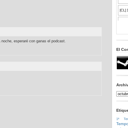
ta noche, esperaré con ganas el podcast.
El Co
Archi
Etiqu
1ª Tem
Tempo