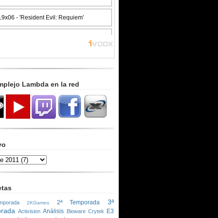
mplejo Lambda en la red
vo
etas
3ª
2ª Temporada
porada
2KGames
rada
Análisis
E3
Activision
Bioware
Crytek