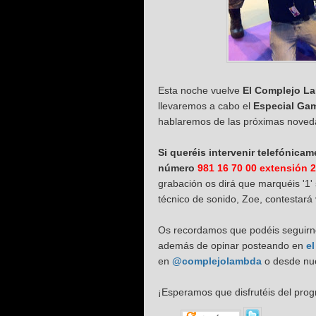
Esta noche vuelve
El Complejo L
llevaremos a cabo el
Especial Gam
hablaremos de las próximas novedad
S
i queréis intervenir telefónicam
número
981 16 70 00 extensión 
grabación os dirá que marquéis '1' 
técnico de sonido, Zoe, contestará 
Os recordamos que podéis seguirno
además de opinar posteando en
e
en
@complejolambda
o desde nu
¡Esperamos que disfrutéis del pro