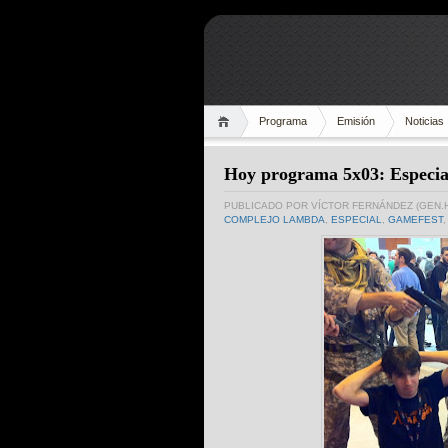
Programa
Emisión
Noticias
Hoy programa 5x03: Especia
PUBLICADO POR
VÍCTOR FERNÁNDEZ (GEN.
COMPLEJO LAMBDA
,
ESPECIAL
,
GAMEFEST