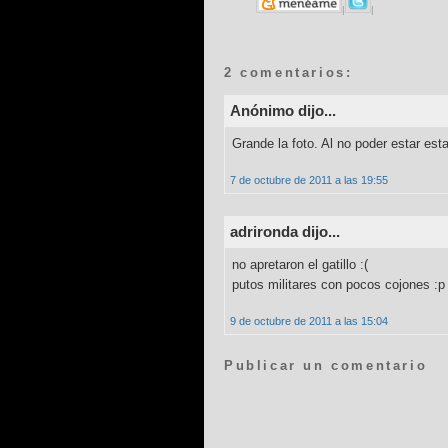
|
|
2 comentarios:
Anónimo dijo...
Grande la foto. Al no poder estar es
7 de octubre de 2011 a las 19:55
adrironda dijo...
no apretaron el gatillo :(
putos militares con pocos cojones :p
9 de octubre de 2011 a las 15:04
Publicar un comentario