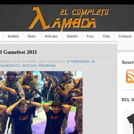
Análisis
Retro
Artículos
Opinión
Foro
Chat
Contacto
l Gamefest 2011
HARRIS)
ON 07 OCTUBRE, 2011
/ ETIQUETAS:
5ª TEMPORADA
,
EL
Suscr
,
GAMEFEST11
,
NOTICIAS
,
PROGRAMA
ECL S