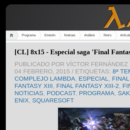
Programa
Emisión
Noticias
Análisis
Retro
Artícul
[CL] 8x15 - Especial saga 'Final Fantas
PUBLICADO POR
VÍCTOR FERNÁNDEZ 
04 FEBRERO, 2015
/ ETIQUETAS:
8ª T
COMPLEJO LAMBDA
,
ESPECIAL
,
FINAL
FANTASY XIII
,
FINAL FANTASY XIII-2
,
FI
NOTICIAS
,
PODCAST
,
PROGRAMA
,
SAK
ENIX
,
SQUARESOFT