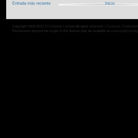
Entrada más reciente
Inicio
Copyright 2009-2012
El Complejo Lambda
All rights reserved. |
Contacto
|
Publicidad
Permissions beyond the scope of this license may be available at
contacto@comple