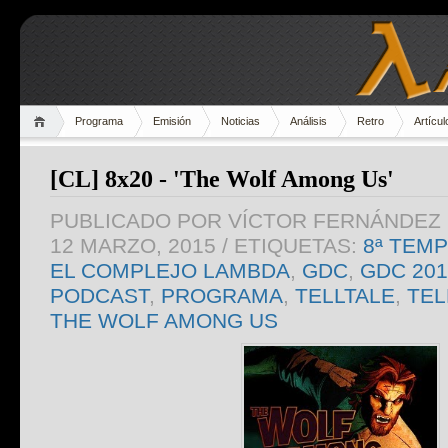
Programa
Emisión
Noticias
Análisis
Retro
Artícul
[CL] 8x20 - 'The Wolf Among Us'
PUBLICADO POR
VÍCTOR FERNÁNDEZ 
12 MARZO, 2015
/ ETIQUETAS:
8ª TEM
EL COMPLEJO LAMBDA
,
GDC
,
GDC 201
PODCAST
,
PROGRAMA
,
TELLTALE
,
TEL
THE WOLF AMONG US