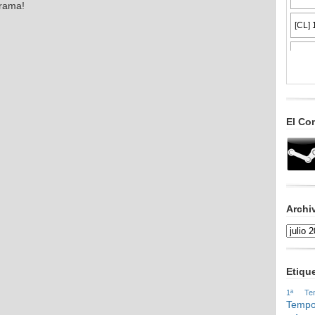
grama!
El Co
Archi
Etiqu
1ª Tem
Tempo