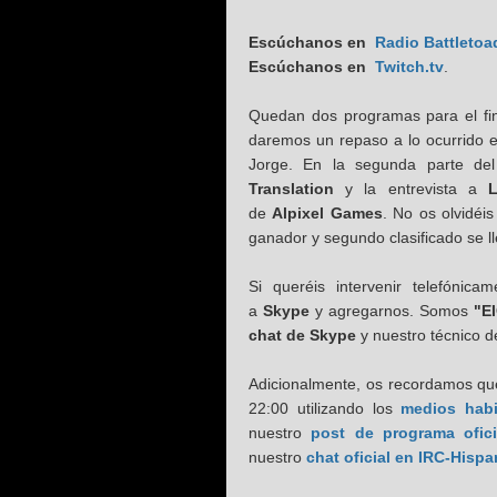
Escúchanos en
Radio Battletoa
Escúchanos en
Twitch.tv
.
Quedan dos programas para el f
daremos un repaso a lo ocurrido 
Jorge. En la segunda parte de
Translation
y la entrevista a
L
de
Alpixel Games
. No os olvidéi
ganador y segundo clasificado se l
Si queréis intervenir telefónic
a
Skype
y agregarnos. Somos
"E
chat de Skype
y nuestro técnico 
Adicionalmente, os recordamos que
22:00 utilizando los
medios habi
nuestro
post de programa ofici
nuestro
chat oficial en IRC-Hisp