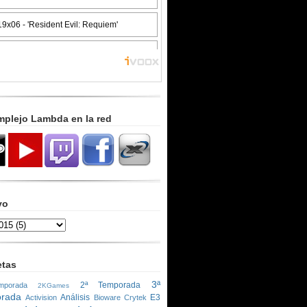
mplejo Lambda en la red
vo
etas
3ª
2ª Temporada
porada
2KGames
rada
Análisis
E3
Activision
Bioware
Crytek