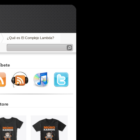
¿Qué es El Complejo Lambda?
íbete
tore