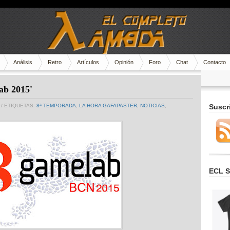
Análisis
Retro
Artículos
Opinión
Foro
Chat
Contacto
ab 2015'
/ ETIQUETAS:
8ª TEMPORADA
,
LA HORA GAFAPASTER
,
NOTICIAS
,
Suscr
ECL S