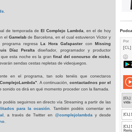
ds
.
inal de temporada de
El Complejo Lambda
, en el de hoy
Podca
en el
Gamelab
de Barcelona, en el cual estuvieron Víctor y
l programa regresa
La Hora Gafapaster
con
Missing
uis Díaz Peralta
diseñador, programador y productor
s que esta noche es la gran
final del concurso de nicks
,
levarán sendas cestas repletas de videojuegos.
amente en el programa, tan solo tenéis que conectaros
lComplejoLambda"
. A continuación,
contactadnos por el
de sonido os dirá en qué momento proceder con la llamada.
 podéis seguirnos en directo vía Streaming a partir de las
litados para la ocasión
. También podéis comentar en
al
,
a través de Twitter en
@complejolambda
y desde
ano
.