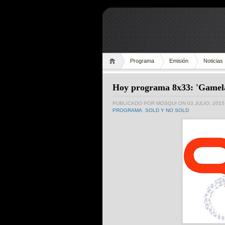
Programa
Emisión
Noticias
Hoy programa 8x33: 'Gamel
PUBLICADO POR
MOSQUI
ON 03 JULIO, 2015
PROGRAMA
,
SOLD Y NO SOLD