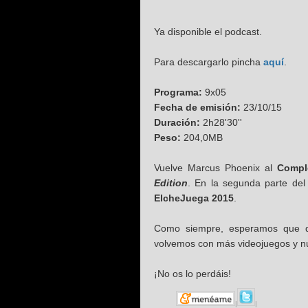
Ya disponible el podcast.
Para descargarlo pincha
aquí
.
Programa:
9x05
Fecha de emisión:
23/10/15
Duración:
2h28'30''
Peso:
204,0MB
Vuelve Marcus Phoenix al
Compl
Edition
. En la segunda parte del
ElcheJuega 2015
.
Como siempre, esperamos que di
volvemos con más videojuegos y nue
¡No os lo perdáis!
|
|