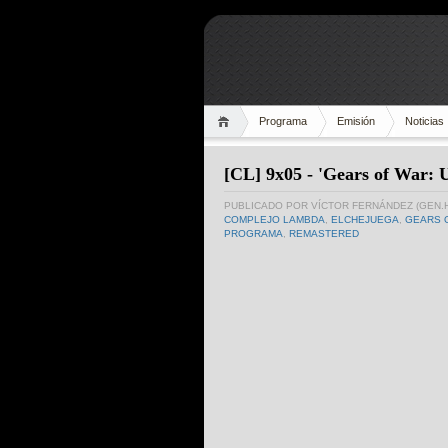
Programa
Emisión
Noticias
[CL] 9x05 - 'Gears of War: U
PUBLICADO POR
VÍCTOR FERNÁNDEZ (GEN.
COMPLEJO LAMBDA
,
ELCHEJUEGA
,
GEARS 
PROGRAMA
,
REMASTERED