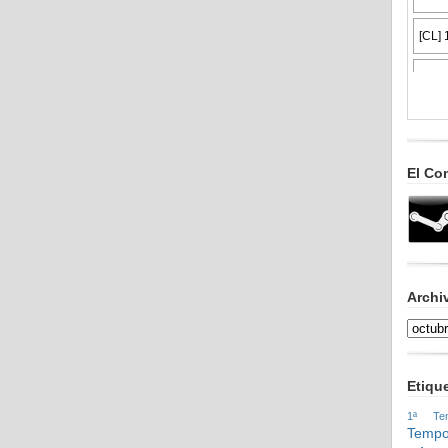
El Co
Archi
Etiqu
1ª Tem
Tempo