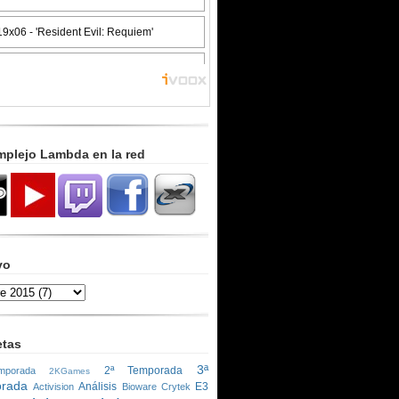
mplejo Lambda en la red
vo
etas
3ª
2ª Temporada
porada
2KGames
rada
Análisis
E3
Activision
Bioware
Crytek