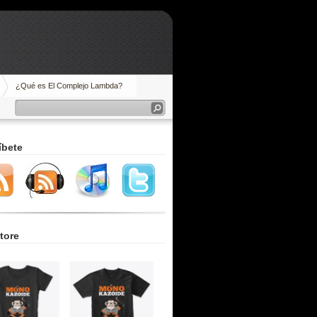
¿Qué es El Complejo Lambda?
íbete
tore