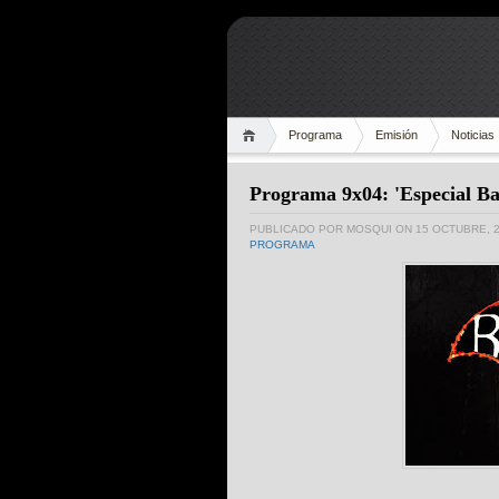
Programa
Emisión
Noticias
Programa 9x04: 'Especial B
PUBLICADO POR
MOSQUI
ON 15 OCTUBRE, 
PROGRAMA