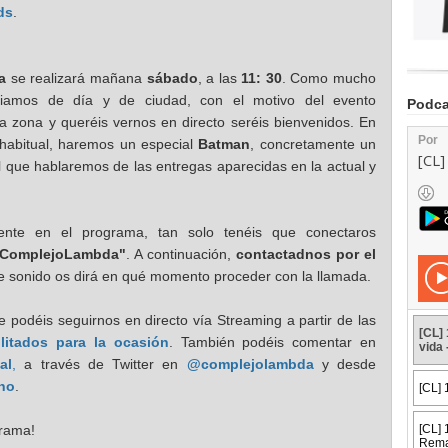
ds
.
a
se realizará mañana
sábado
, a las
11: 30
.
Como mucho
iamos de día y de ciudad, con el motivo del evento
Podca
la zona y queréis vernos en directo seréis bienvenidos. En
 habitual, haremos un especial
Batman
, concretamente un
el que hablaremos de las entregas aparecidas en la actual y
amente en el programa, tan solo tenéis que conectaros
lComplejoLambda"
. A continuación,
contactadnos por el
de sonido os dirá en qué momento proceder con la llamada.
 podéis seguirnos en directo vía Streaming a partir de las
litados para la ocasión
. También podéis comentar en
al
,
a través de Twitter en
@complejolambda
y desde
ano
.
grama!