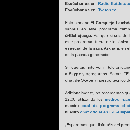
Escúchanos en
Radio Battletoa
Escúchanos en
Twitch.tv
.
Esta semana
El Complejo Lambd
sabréis en este programa camb
@Elchejuega.
Así que si sois de 
este programa, fuera de la tónica
especial
de la
saga Arkham
, en 
en la pasada generación.
Si queréis intervenir telefónic
a
Skype
y agregarnos. Somos
"E
chat de Skype
y nuestro técnico 
Adicionalmente, os recordamos que
22:00 utilizando los
medios habi
nuestro
post de programa ofici
nuestro
chat oficial en IRC-Hisp
¡Esperamos que disfrutéis del pro