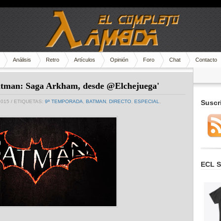
Análisis
Retro
Artículos
Opinión
Foro
Chat
Contacto
atman: Saga Arkham, desde @Elchejuega'
2015
/ ETIQUETAS:
9ª TEMPORADA
,
BATMAN
,
DIRECTO
,
ESPECIAL
,
Suscr
ECL S