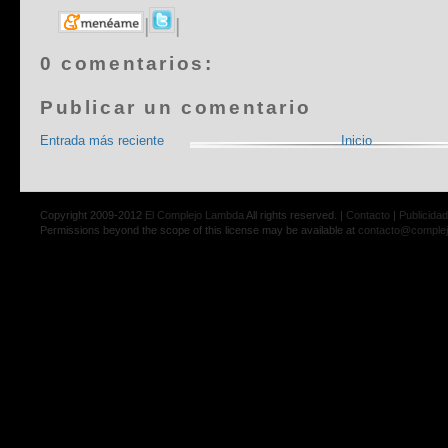
|
|
0 comentarios:
Publicar un comentario
Entrada más reciente
Inicio
Copyright 2009-2012
El Complejo Lambda
All rights reserved. |
Contacto
|
Publicidad
Permissions beyond the scope of this license may be available at
contacto@comple