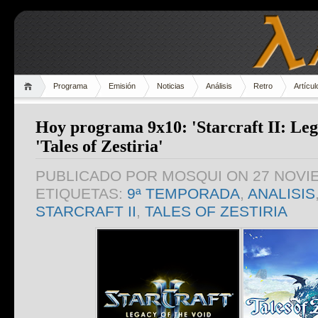
Programa
Emisión
Noticias
Análisis
Retro
Artícul
Hoy programa 9x10: 'Starcraft II: Lega
'Tales of Zestiria'
PUBLICADO POR
MOSQUI
ON 27 NOVI
ETIQUETAS:
9ª TEMPORADA
,
ANALISIS
STARCRAFT II
,
TALES OF ZESTIRIA