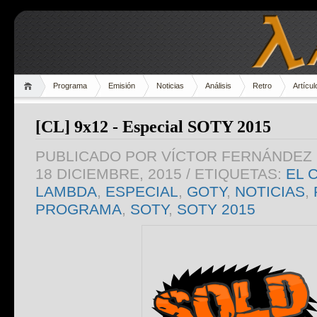
Programa
Emisión
Noticias
Análisis
Retro
Artícul
[CL] 9x12 - Especial SOTY 2015
PUBLICADO POR
VÍCTOR FERNÁNDEZ 
18 DICIEMBRE, 2015
/ ETIQUETAS:
EL 
LAMBDA
,
ESPECIAL
,
GOTY
,
NOTICIAS
,
PROGRAMA
,
SOTY
,
SOTY 2015