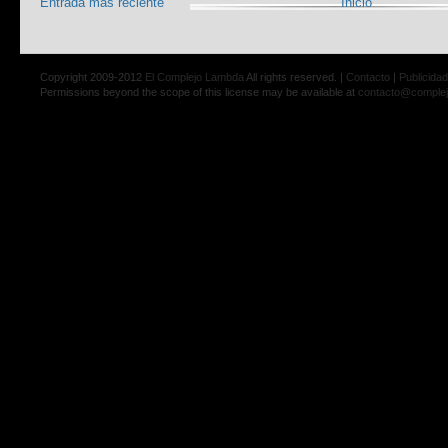
Entrada más reciente
Inicio
Copyright 2009-2012
El Complejo Lambda
All rights reserved. |
Contacto
|
Publicidad
Permissions beyond the scope of this license may be available at
contacto@comple