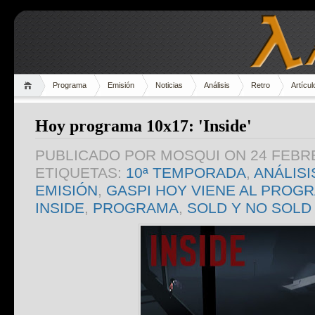
Programa
Emisión
Noticias
Análisis
Retro
Artícul
Hoy programa 10x17: 'Inside'
PUBLICADO POR
MOSQUI
ON 24 FEBR
ETIQUETAS:
10ª TEMPORADA
,
ANÁLISI
EMISIÓN
,
GASPI HOY VIENE AL PROG
INSIDE
,
PROGRAMA
,
SOLD Y NO SOLD