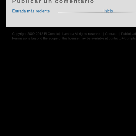
Publicar un comentario
Entrada más reciente
Inicio
Copyright 2009-2012
El Complejo Lambda
All rights reserved. |
Contacto
|
Publicidad
Permissions beyond the scope of this license may be available at
contacto@comple