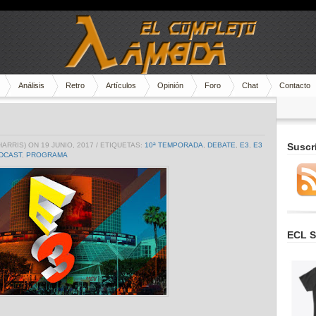
Análisis
Retro
Artículos
Opinión
Foro
Chat
Contacto
HARRIS)
ON 19 JUNIO, 2017
/ ETIQUETAS:
10ª TEMPORADA
,
DEBATE
,
E3
,
E3
Suscr
DCAST
,
PROGRAMA
ECL S