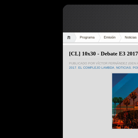
Programa
Emisión
Noticias
[CL] 10x30 - Debate E3 2017
PUBLICADO POR
VÍCTOR FERNÁNDEZ (GEN.
2017
,
EL COMPLEJO LAMBDA
,
NOTICIAS
,
PO