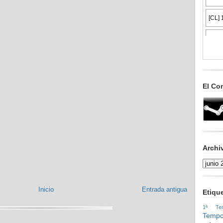
El Co
Archi
Inicio
Entrada antigua
Etiqu
1ª Tem
Tempo