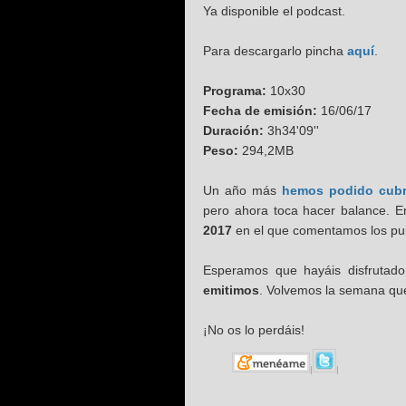
Ya disponible el podcast.
Para descargarlo pincha
aquí
.
Programa:
10x30
Fecha de emisión:
16/06/17
Duración:
3h34'09''
Peso:
294,2MB
Un año más
hemos podido cubr
pero ahora toca hacer balance. 
2017
en el que comentamos los pun
Esperamos que hayáis disfrutad
emitimos
. Volvemos la semana qu
¡No os lo perdáis!
|
|