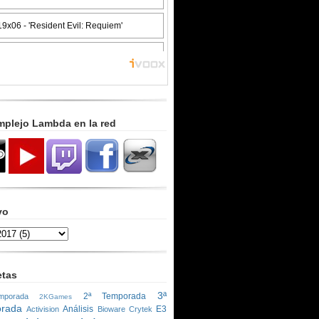
mplejo Lambda en la red
vo
etas
3ª
2ª Temporada
porada
2KGames
rada
Análisis
E3
Activision
Bioware
Crytek