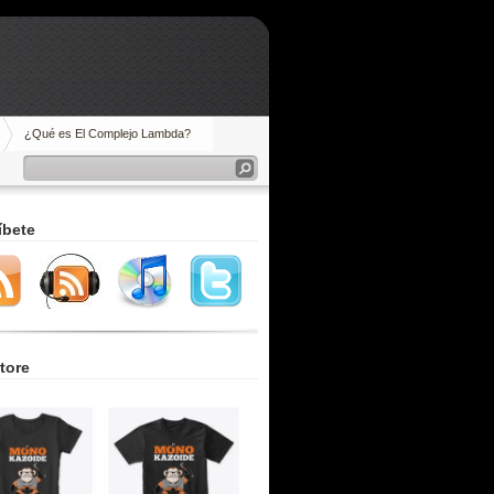
¿Qué es El Complejo Lambda?
íbete
tore