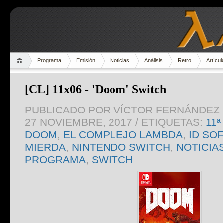
Programa
Emisión
Noticias
Análisis
Retro
Artícul
[CL] 11x06 - 'Doom' Switch
PUBLICADO POR
VÍCTOR FERNÁNDEZ 
27 NOVIEMBRE, 2017
/ ETIQUETAS:
11
DOOM
,
EL COMPLEJO LAMBDA
,
ID SO
MIERDA
,
NINTENDO SWITCH
,
NOTICIA
PROGRAMA
,
SWITCH