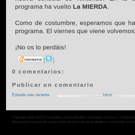
programa ha vuelto
La MIERDA
.
Como de costumbre, esperamos que hayá
programa. El viernes que viene volvemo
¡No os lo perdáis!
|
|
0 comentarios:
Publicar un comentario
Entrada más reciente
Inicio
Copyright 2009-2012
El Complejo Lambda
All rights reserved. |
Contacto
|
Publicidad
Permissions beyond the scope of this license may be available at
contacto@comple