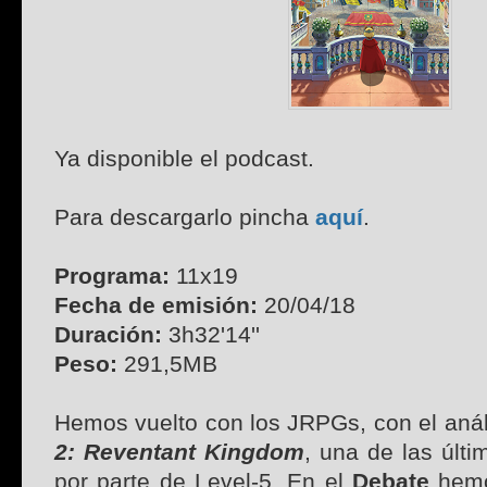
Ya disponible el podcast.
Para descargarlo pincha
aquí
.
Programa:
11x19
Fecha de emisión:
20/04/18
Duración:
3h32'14''
Peso:
291,5MB
Hemos vuelto con los JRPGs, con el anál
2: Reventant Kingdom
, una de las últ
por parte de Level-5. En el
Debate
hem