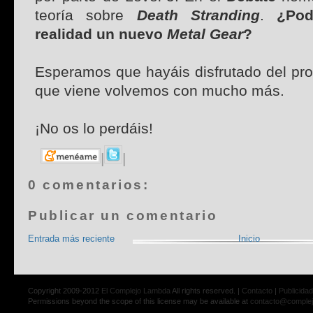
teoría sobre
Death Stranding
.
¿Pod
realidad un nuevo
Metal Gear
?
Esperamos que hayáis disfrutado del p
que viene volvemos con mucho más.
¡No os lo perdáis!
|
|
0 comentarios:
Publicar un comentario
Entrada más reciente
Inicio
Copyright 2009-2012
El Complejo Lambda
All rights reserved. |
Contacto
|
Publicidad
Permissions beyond the scope of this license may be available at
contacto@comple