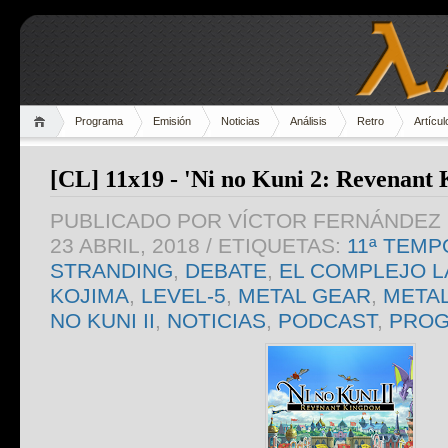
Programa
Emisión
Noticias
Análisis
Retro
Artícul
[CL] 11x19 - 'Ni no Kuni 2: Revenant
PUBLICADO POR
VÍCTOR FERNÁNDEZ 
23 ABRIL, 2018
/ ETIQUETAS:
11ª TEM
STRANDING
,
DEBATE
,
EL COMPLEJO 
KOJIMA
,
LEVEL-5
,
METAL GEAR
,
METAL
NO KUNI II
,
NOTICIAS
,
PODCAST
,
PRO