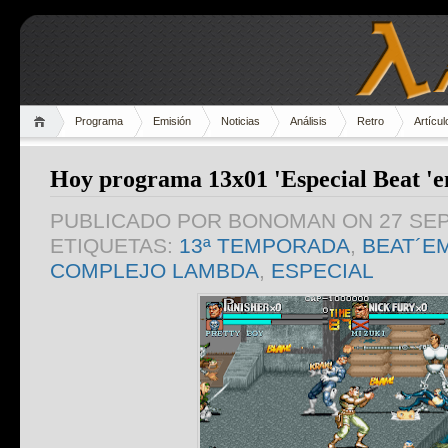
Programa
Emisión
Noticias
Análisis
Retro
Artícul
Hoy programa 13x01 'Especial Beat 'e
PUBLICADO POR
BONOMAN
ON 27 SE
ETIQUETAS:
13ª TEMPORADA
,
BEAT´E
COMPLEJO LAMBDA
,
ESPECIAL