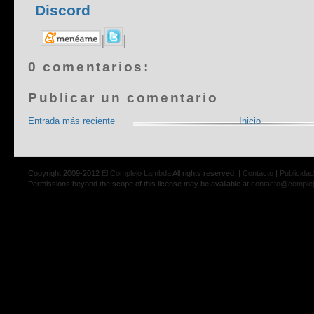
Discor
d
|
|
0 comentarios:
Publicar un comentario
Entrada más reciente
Inicio
Copyright 2009-2012
El Complejo Lambda
All rights reserved. |
Contacto
|
Publicidad
Permissions beyond the scope of this license may be available at
contacto@comple