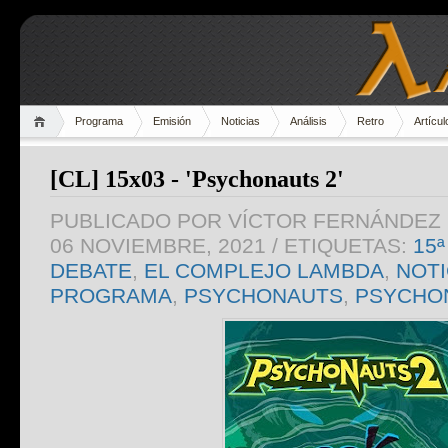
Programa
Emisión
Noticias
Análisis
Retro
Artícul
[CL] 15x03 - 'Psychonauts 2'
PUBLICADO POR
VÍCTOR FERNÁNDEZ 
06 NOVIEMBRE, 2021
/ ETIQUETAS:
15
DEBATE
,
EL COMPLEJO LAMBDA
,
NOTI
PROGRAMA
,
PSYCHONAUTS
,
PSYCHO