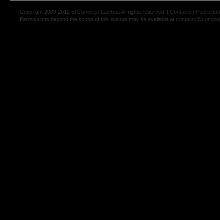
Copyright 2009-2012
El Complejo Lambda
All rights reserved. |
Contacto
|
Publicidad
Permissions beyond the scope of this license may be available at
contacto@comple