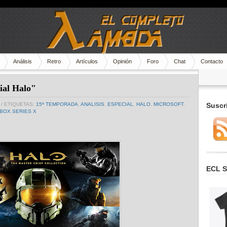
Análisis
Retro
Artículos
Opinión
Foro
Chat
Contacto
ial Halo"
/ ETIQUETAS:
15ª TEMPORADA
,
ANALISIS
,
ESPECIAL
,
HALO
,
MICROSOFT
,
Suscr
BOX SERIES X
ECL S