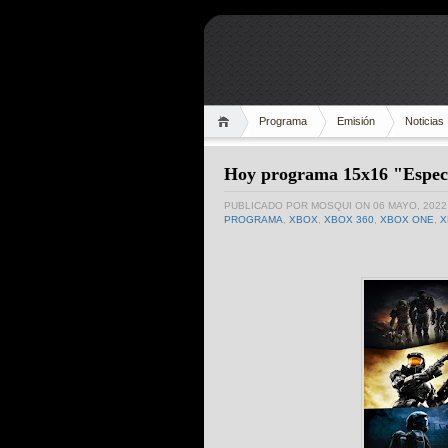
Programa
Emisión
Noticias
Hoy programa 15x16 "Espec
PUBLICADO POR
MOSQUI
ON 06 MAYO, 2022
PROGRAMA
,
XBOX
,
XBOX 360
,
XBOX ONE
,
X