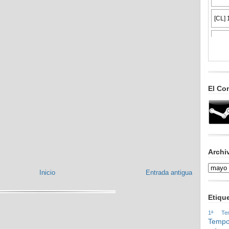
El Co
Archi
Inicio
Entrada antigua
Etiqu
1ª Tem
Tempo