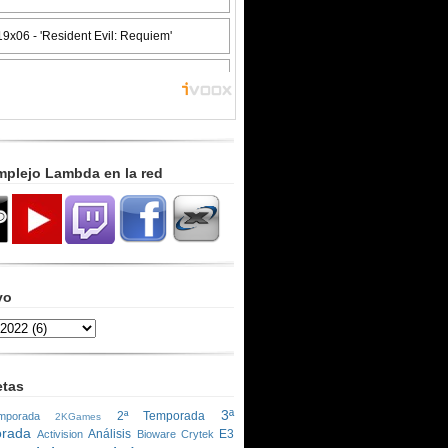
mplejo Lambda en la red
vo
etas
3ª
2ª Temporada
porada
2KGames
rada
Análisis
E3
Activision
Bioware
Crytek