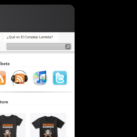
¿Qué es El Complejo Lambda?
íbete
tore