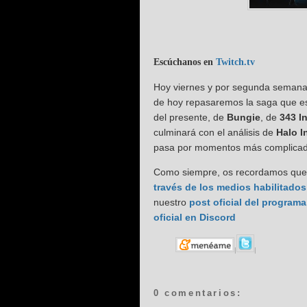
Escúchanos en
Twitch.tv
Hoy viernes y por segunda semana
de hoy repasaremos la saga que es
del presente, de
Bungie
, de
343 I
culminará con el análisis de
Halo In
pasa por momentos más complicados
Como siempre, os recordamos que p
través de los medios habilitados
nuestro
post oficial del programa
oficial en Discor
d
|
|
0 comentarios: