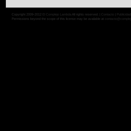
Copyright 2009-2012
El Complejo Lambda
All rights reserved. |
Contacto
|
Publicidad
Permissions beyond the scope of this license may be available at
contacto@comple