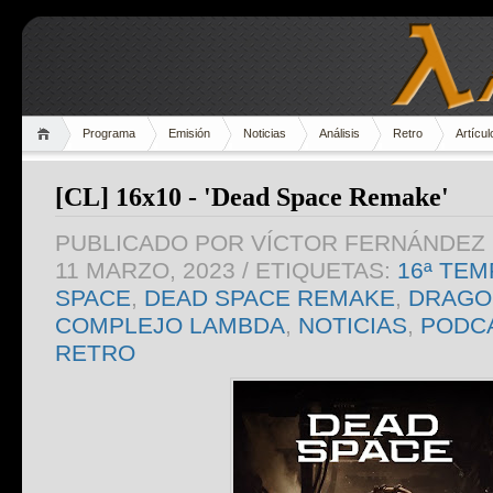
Programa
Emisión
Noticias
Análisis
Retro
Artícul
[CL] 16x10 - 'Dead Space Remake'
PUBLICADO POR
VÍCTOR FERNÁNDEZ 
11 MARZO, 2023
/ ETIQUETAS:
16ª TE
SPACE
,
DEAD SPACE REMAKE
,
DRAGO
COMPLEJO LAMBDA
,
NOTICIAS
,
PODC
RETRO