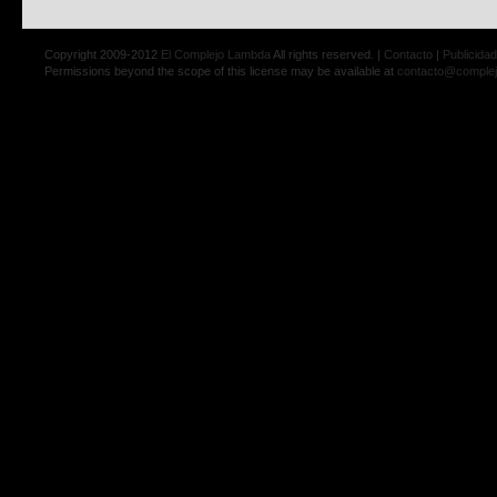
Copyright 2009-2012
El Complejo Lambda
All rights reserved. |
Contacto
|
Publicidad
Permissions beyond the scope of this license may be available at
contacto@comple