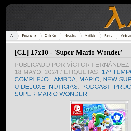
Programa
Emisión
Noticias
Análisis
Retro
Artícul
[CL] 17x10 - 'Super Mario Wonder'
PUBLICADO POR
VÍCTOR FERNÁNDEZ 
18 MAYO, 2024
/ ETIQUETAS:
17ª TEM
COMPLEJO LAMBDA
,
MARIO
,
NEW SUP
U DELUXE
,
NOTICIAS
,
PODCAST
,
PRO
SUPER MARIO WONDER