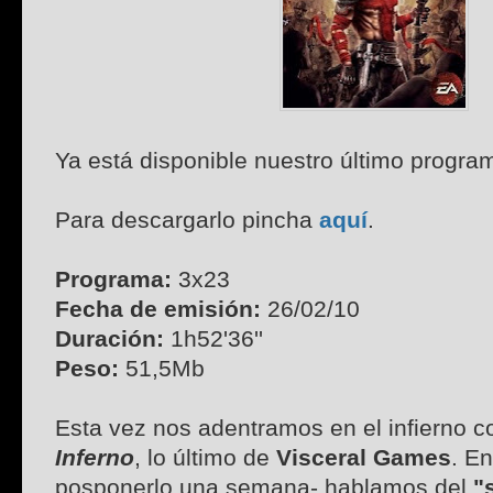
Ya está disponible nuestro último progra
Para descargarlo pincha
aquí
.
Programa:
3x23
Fecha de emisión:
26/02/10
Duración:
1h52'36''
Peso:
51,5Mb
Esta vez nos adentramos en el infierno 
Inferno
, lo último de
Visceral Games
. En
posponerlo una semana- hablamos del
"