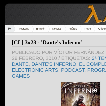
Programa
Emisión
Noticias
Análisis
Retro
Artícul
[CL] 3x23 - 'Dante's Inferno'
PUBLICADO POR
VÍCTOR FERNÁNDEZ 
28 FEBRERO, 2010
/ ETIQUETAS:
3ª T
DANTE
,
DANTE'S INFERNO
,
EL COMPL
ELECTRONIC ARTS
,
PODCAST
,
PROGR
GAMES