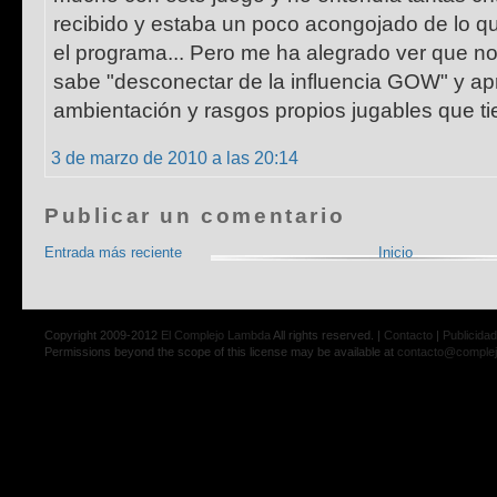
recibido y estaba un poco acongojado de lo qu
el programa... Pero me ha alegrado ver que no
sabe "desconectar de la influencia GOW" y apr
ambientación y rasgos propios jugables que tie
3 de marzo de 2010 a las 20:14
Publicar un comentario
Entrada más reciente
Inicio
Copyright 2009-2012
El Complejo Lambda
All rights reserved. |
Contacto
|
Publicidad
Permissions beyond the scope of this license may be available at
contacto@comple