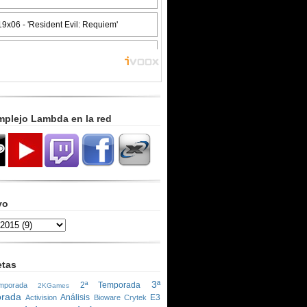
mplejo Lambda en la red
vo
etas
3ª
2ª Temporada
porada
2KGames
rada
Análisis
E3
Activision
Bioware
Crytek