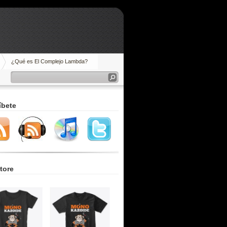
¿Qué es El Complejo Lambda?
íbete
tore