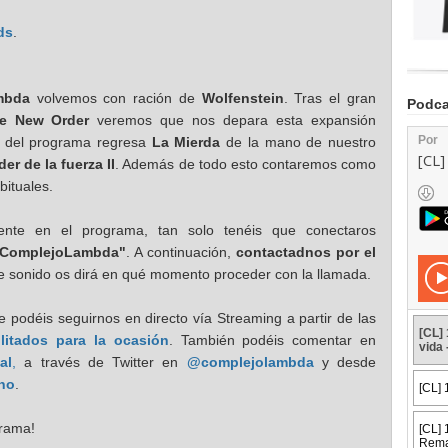
ds
.
mbda
volvemos con ración de
Wolfenstein
. Tras el gran
Podca
e New Order
veremos que nos depara esta expansión
e del programa regresa
La Mierda
de la mano de nuestro
er de la fuerza II
. Además de todo esto contaremos como
bituales.
amente en el programa, tan solo tenéis que conectaros
lComplejoLambda"
. A continuación,
contactadnos por el
de sonido os dirá en qué momento proceder con la llamada.
 podéis seguirnos en directo vía Streaming a partir de las
litados para la ocasión
. También podéis comentar en
al
,
a través de Twitter en
@complejolambda
y desde
ano
.
grama!