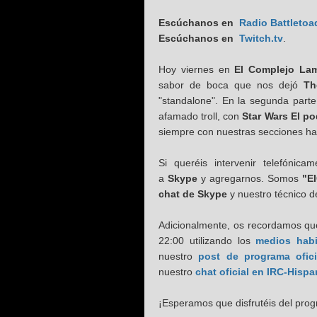
Escúchanos en
Radio Battletoa
Escúchanos en
Twitch.tv
.
Hoy viernes en
El Complejo La
sabor de boca que nos dejó
Th
"standalone". En la segunda part
afamado troll, con
Star Wars El pod
siempre con nuestras secciones ha
Si queréis intervenir telefónic
a
Skype
y agregarnos. Somos
"E
chat de Skype
y nuestro técnico 
Adicionalmente, os recordamos que
22:00 utilizando los
medios habi
nuestro
post de programa ofici
nuestro
chat oficial en IRC-Hisp
¡Esperamos que disfrutéis del pro