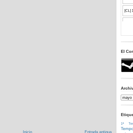
El Co
Archi
Etiqu
1ª Tem
Tempo
Inicio
Entrada antigua