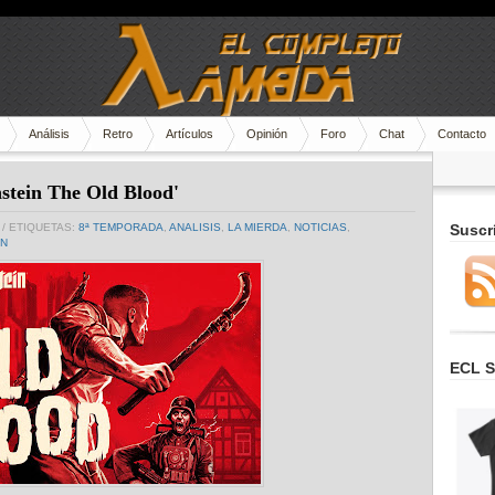
Análisis
Retro
Artículos
Opinión
Foro
Chat
Contacto
stein The Old Blood'
/ ETIQUETAS:
8ª TEMPORADA
,
ANALISIS
,
LA MIERDA
,
NOTICIAS
,
Suscr
IN
ECL S