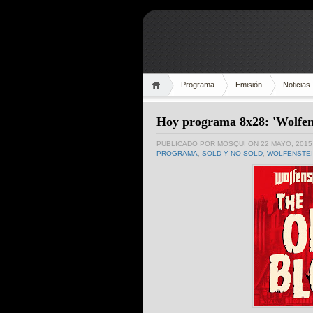
Programa
Emisión
Noticias
Hoy programa 8x28: 'Wolfen
PUBLICADO POR
MOSQUI
ON 22 MAYO, 2015
PROGRAMA
,
SOLD Y NO SOLD
,
WOLFENSTE