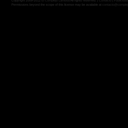
Copyright 2009-2012
El Complejo Lambda
All rights reserved. |
Contacto
|
Publicidad
Permissions beyond the scope of this license may be available at
contacto@comple