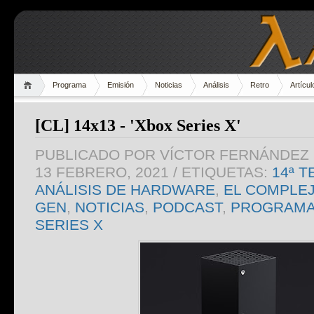
Programa
Emisión
Noticias
Análisis
Retro
Artícul
[CL] 14x13 - 'Xbox Series X'
PUBLICADO POR
VÍCTOR FERNÁNDEZ 
13 FEBRERO, 2021
/ ETIQUETAS:
14ª 
ANÁLISIS DE HARDWARE
,
EL COMPLE
GEN
,
NOTICIAS
,
PODCAST
,
PROGRAM
SERIES X