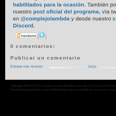
habilitados para la ocasión.
También po
nuestro
post oficial del programa
,
vía tw
en
@complejolambda
y desde nuestro
c
Discor
d.
|
|
0 comentarios:
Publicar un comentario
Entrada más reciente
Inicio
Copyright 2009-2012
El Complejo Lambda
All rights reserved. |
Contacto
|
Publicidad
Permissions beyond the scope of this license may be available at
contacto@comple