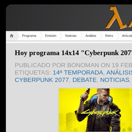
Programa
Emisión
Noticias
Análisis
Retro
Artícul
Hoy programa 14x14 "Cyberpunk 207
PUBLICADO POR
BONOMAN
ON 19 FE
ETIQUETAS:
14ª TEMPORADA
,
ANÁLISI
CYBERPUNK 2077
,
DEBATE
,
NOTICIAS